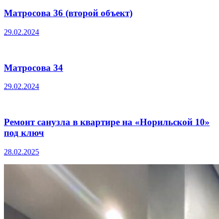
Матросова 36 (второй объект)
29.02.2024
Матросова 34
29.02.2024
Ремонт санузла в квартире на «Норильской 10»
под ключ
28.02.2025